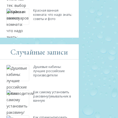
Красная ванная
комната: что надо знать:
советы и фото
Случайные записи
Душевые кабины:
лучшие российские
производители
Как самому установить
раковину/умывальник в
ванную
Как отремонтировать