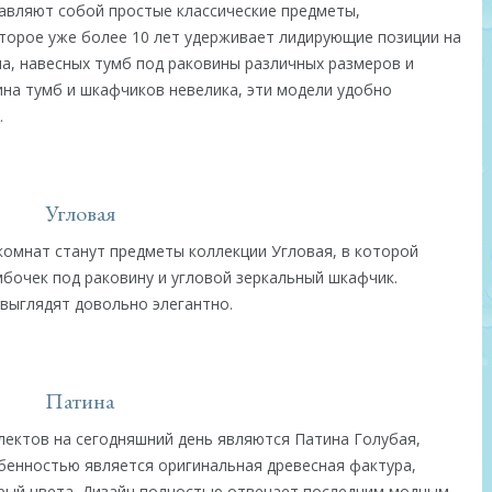
тавляют собой простые классические предметы,
торое уже более 10 лет удерживает лидирующие позиции на
ла, навесных тумб под раковины различных размеров и
ина тумб и шкафчиков невелика, эти модели удобно
.
Угловая
комнат станут предметы коллекции Угловая, в которой
мбочек под раковину и угловой зеркальный шкафчик.
 выглядят довольно элегантно.
Патина
ектов на сегодняшний день являются Патина Голубая,
обенностью является оригинальная древесная фактура,
ерый цвета. Дизайн полностью отвечает последним модным