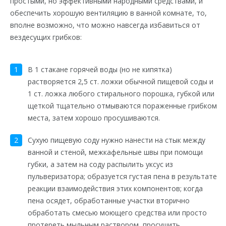
простыми, но эффективными народными средствами, и
обеспечить хорошую вентиляцию в ванной комнате, то,
вполне возможно, что можно навсегда избавиться от
вездесущих грибков:
В 1 стакане горячей воды (но не кипятка)
растворяется 2,5 ст. ложки обычной пищевой соды и
1 ст. ложка любого стирального порошка, губкой или
щеткой тщательно отмываются пораженные грибком
места, затем хорошо просушиваются.
Сухую пищевую соду нужно нанести на стык между
ванной и стеной, межкафельные швы при помощи
губки, а затем на соду распылить уксус из
пульверизатора; образуется густая пена в результате
реакции взаимодействия этих компонентов; когда
пена осядет, обработанные участки вторично
обработать смесью моющего средства или просто
протереть мыльным раствором, просушить.