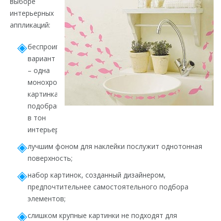
выборе
интерьерных
аппликаций:
беспроигрышный
вариант
– одна
монохромная
картинка,
подобранная
в тон
интерьеру;
лучшим фоном для наклейки послужит однотонная
поверхность;
набор картинок, созданный дизайнером,
предпочтительнее самостоятельного подбора
элементов;
слишком крупные картинки не подходят для