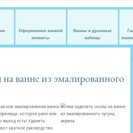
ми
Оформление ванной
Ванны и душевые
Га
комнаты
кабины
комна
 на ванне из эмалированного
вая или эмалированная ванна
 зрелище, которое рано или
о выход есть! Удалить
вот краткое руководство,