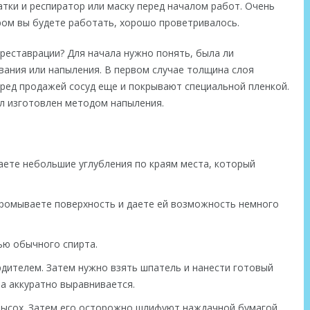
тки и респиратор или маску перед началом работ. Очень
ом вы будете работать, хорошо проветривалось.
реставрации? Для начала нужно понять, была ли
ания или напыления. В первом случае толщина слоя
еред продажей сосуд еще и покрывают специальной пленкой.
ыл изготовлен методом напыления.
аете небольшие углубления по краям места, который
промываете поверхность и даете ей возможность немного
ю обычного спирта.
рдителем. Затем нужно взять шпатель и нанести готовый
ла аккуратно выравнивается.
высох. Затем его осторожно шлифуют наждачной бумагой.