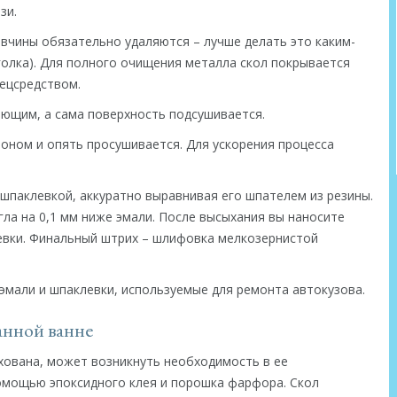
зи.
вчины обязательно удаляются – лучше делать это каким-
голка). Для полного очищения металла скол покрывается
ецсредством.
ющим, а сама поверхность подсушивается.
оном и опять просушивается. Для ускорения процесса
шпаклевкой, аккуратно выравнивая его шпателем из резины.
ла на 0,1 мм ниже эмали. После высыхания вы наносите
евки. Финальный штрих – шлифовка мелкозернистой
эмали и шпаклевки, используемые для ремонта автокузова.
анной ванне
ахована, может возникнуть необходимость в ее
омощью эпоксидного клея и порошка фарфора. Скол