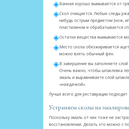
Ванная хорошо вымывается от гря
Скол очищается. Любые следы ржа
нибудь острым предметом (нож, и
пластилином и обрабатывается сп
Остатки вещества вымываются мо
Место скола обезжиривается ацет
можно взять обычный фен.
В завершение вы заполняете слой 
Очень важно, чтобы шпаклевка лег
эмаль и выравниваете слой шпакл
«наждачкой».
Лучше всего для реставрации подходят 
Устраняем сколы на эмалиров
Поскольку эмаль от них тоже не застр
восстановлении. Делать это можно с п