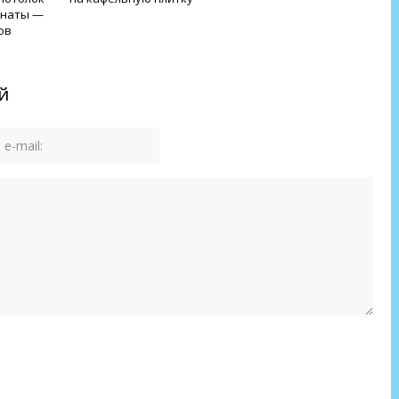
мнаты —
ов
й