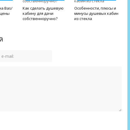
а Bas/
Как сделать душевую
Особенности, плюсы и
 цены
кабину для дачи
минусы душевых кабин
собственноручно?
из стекла
й