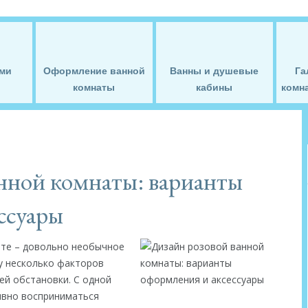
ми
Оформление ванной
Ванны и душевые
Га
комнаты
кабины
комна
нной комнаты: варианты
ссуары
ете – довольно необычное
зу несколько факторов
й обстановки. С одной
ивно восприниматься