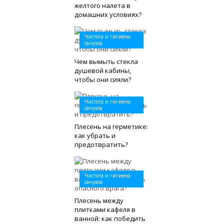
желтого налета в
домашних условиях?
Чистота и гигиена
санузла
Чем вымыть стекла
душевой кабины,
чтобы они сияли?
Чистота и гигиена
санузла
Плесень на герметике:
как убрать и
предотвратить?
Чистота и гигиена
санузла
Плесень между
плитками кафеля в
ванной: как победить