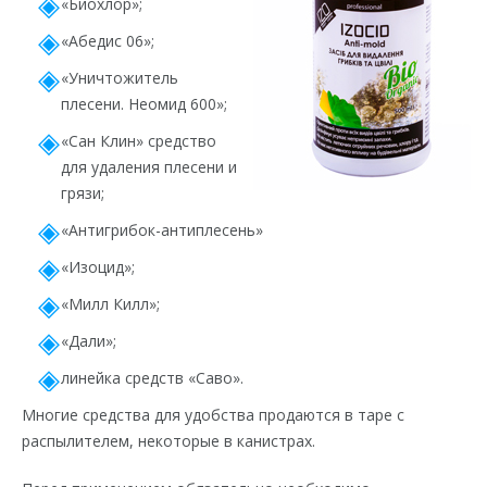
«Биохлор»;
«Абедис 06»;
«Уничтожитель
плесени. Неомид 600»;
«Сан Клин» средство
для удаления плесени и
грязи;
«Антигрибок-антиплесень»
«Изоцид»;
«Милл Килл»;
«Дали»;
линейка средств «Саво».
Многие средства для удобства продаются в таре с
распылителем, некоторые в канистрах.