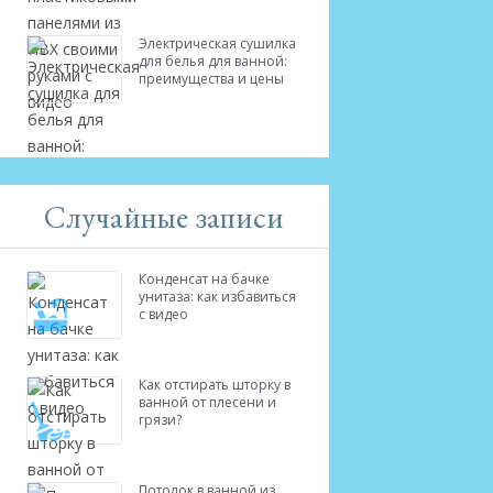
Электрическая сушилка
для белья для ванной:
преимущества и цены
Случайные записи
Конденсат на бачке
унитаза: как избавиться
с видео
Как отстирать шторку в
ванной от плесени и
грязи?
Потолок в ванной из