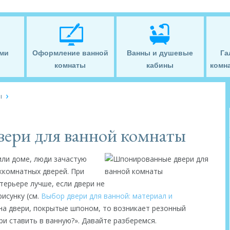
ми
Оформление ванной
Ванны и душевые
Га
комнаты
кабины
комна
ы
ери для ванной комнаты
или доме, люди зачастую
жкомнатных дверей. При
терьере лучше, если двери не
рисунку (см.
Выбор двери для ванной: материал и
 на двери, покрытые шпоном, то возникает резонный
и ставить в ванную?». Давайте разберемся.