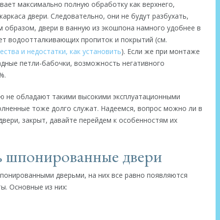
вает максимально полную обработку как верхнего,
каркаса двери. Следовательно, они не будут разбухать,
м образом, двери в ванную из экошпона намного удобнее в
чет водоотталкивающих пропиток и покрытий (см.
ства и недостатки, как установить
). Если же при монтаже
ладные петли-бабочки, возможность негативного
%.
ю не обладают такими высокими эксплуатационными
олненные тоже долго служат. Надеемся, вопрос можно ли в
вери, закрыт, давайте перейдем к особенностям их
ь шпонированные двери
шпонированными дверьми, на них все равно появляются
ы. Основные из них: